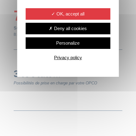
7
OK, accept all
heures
soit
1jour
Deny all cookies
8:45-12:45 14:00-17:00
Personalize
Privacy policy
349€
euros HT
Possibilités de prise en charge par votre OPCO