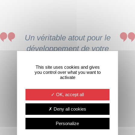
Un véritable atout pour le
développement de votre
entreprise, de vos
This site uses cookies and gives
compétences et celles
you control over what you want to
activate
de vos collaborateurs !
OK, accept all
Nadège MICOULEAU – Responsable Formation
– Alucampus – Entreprise DAL’ALU
Deny all cookies
Personalize