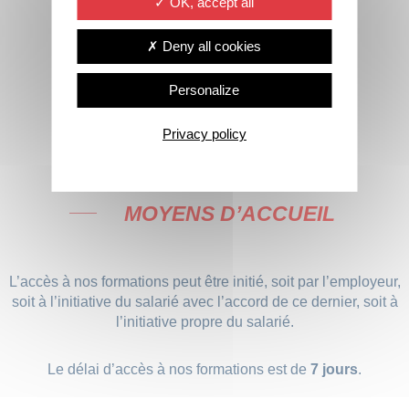
OK, accept all
VOIR LE PLAN D’ACCÈS
Deny all cookies
Personalize
Privacy policy
MOYENS D’AC
C
UEIL
L’accès à nos formations peut être initié, soit par l’employeur,
soit à l’initiative du salarié avec l’accord de ce dernier, soit à
l’initiative propre du salarié.
Le délai d’accès à nos formations est de
7 jours
.