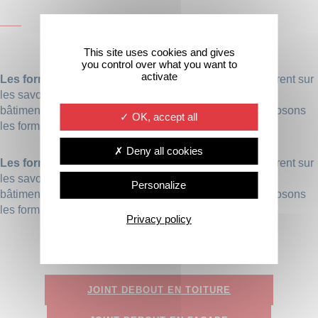
TECHNIQUE
This site uses cookies and gives
you control over what you want to
activate
Les formations techniques d’Alucampus
se concentrent sur
les savoir-faire clés de l’aluminium pour l’enveloppe du
bâtiment. Parmi les modules proposés, nous vous proposons
OK, accept all
les formations :
Deny all cookies
Les formations techniques d’Alucampus
se concentrent sur
les savoir-faire clés de l’aluminium pour l’enveloppe du
Personalize
bâtiment. Parmi les modules proposés, nous vous proposons
les formations :
Privacy policy
JOINT DEBOUT EN TOITURE